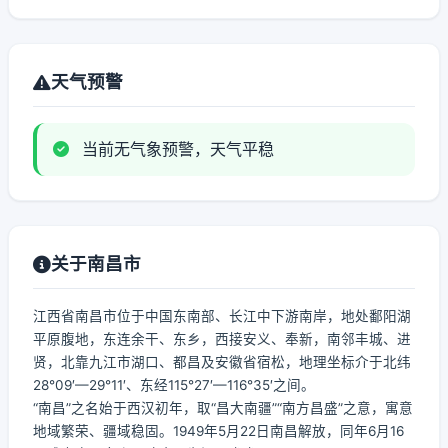
天气预警
当前无气象预警，天气平稳
关于南昌市
江西省南昌市位于中国东南部、长江中下游南岸，地处鄱阳湖
平原腹地，东连余干、东乡，西接安义、奉新，南邻丰城、进
贤，北靠九江市湖口、都昌及安徽省宿松，地理坐标介于北纬
28°09′—29°11′、东经115°27′—116°35′之间。
“南昌”之名始于西汉初年，取“昌大南疆”“南方昌盛”之意，寓意
地域繁荣、疆域稳固。1949年5月22日南昌解放，同年6月16